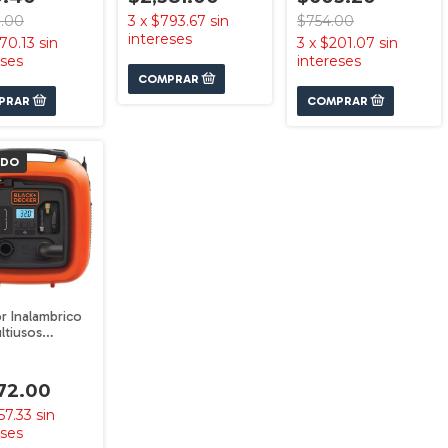
3.00
3
x
$793.67
sin
$754.00
intereses
70.13
sin
3
x
$201.07
sin
eses
intereses
ADO
or Inalambrico
ltiusos
2-la
decker
72.00
57.33
sin
eses