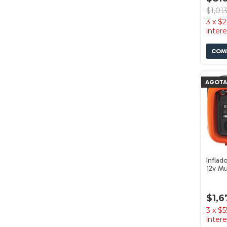
$1,01
3
x
$2
inter
AGOT
Inflad
12v Mu
Bdinf1
Black+
$1,6
3
x
$5
inter