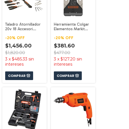
Taladro Atornillador
Herramienta Colgar
20v 18 Accesori
Elementos Markit
Ld120bh-b3
Bdmkit101c
-
20
%
OFF
-
20
%
OFF
Black+decker
Black+decker
$1,456.00
$381.60
$1,820.00
$477.00
3
x
$485.33
sin
3
x
$127.20
sin
intereses
intereses