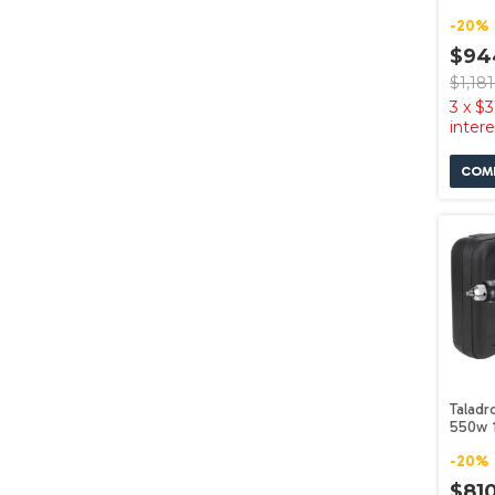
Wm125
-
20
%
$94
$1,18
3
x
$3
inter
Taladr
550w 1
Hd555
-
20
%
$81