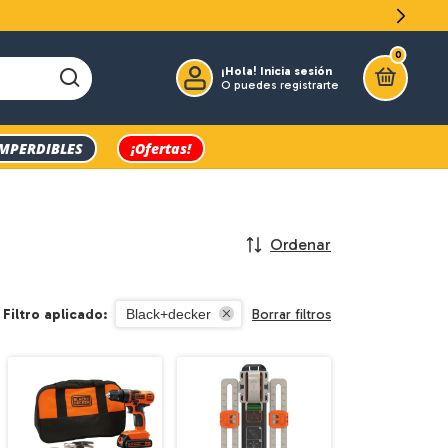
0
¡Hola!
Inicia sesión
O puedes registrarte
IMPERDIBLES
¡Ofertas!
Ordenar
Filtro aplicado:
Borrar filtros
Black+decker