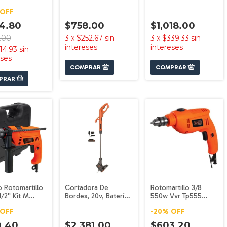
 Black+decker
Black+decker
Bdero100-b3
OFF
Black+decker
4.80
$758.00
$1,018.00
1.00
3
x
$252.67
sin
3
x
$339.33
sin
intereses
intereses
14.93
sin
eses
o Rotomartillo
Cortadora De
Rotomartillo 3/8
/2'' Kit M
Bordes, 20v, Batería
550w Vvr Tp555
k Black+decker
Inc Lst201-b3
Black+decker
OFF
-
20
%
OFF
Black+decker
0.40
$2,381.00
$603.20