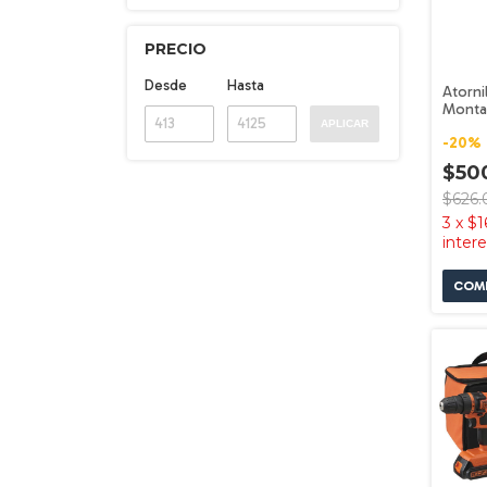
PRECIO
Desde
Hasta
Atorni
Monta
APLICAR
Hexdri
-
20
%
Dewal
$50
$626.
3
x
$1
inter