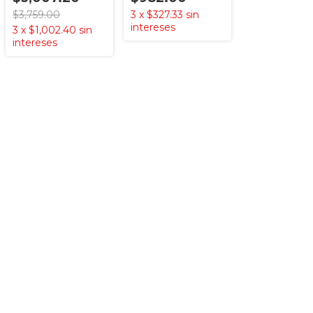
$3,759.00
3
x
$327.33
sin
intereses
3
x
$1,002.40
sin
intereses