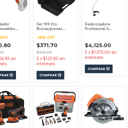
llador
Set 109 Pzs
Desbrozadora
muebles
Brocas/puntas
Profesional A
ver Bcrta01-b3
Destornillad
Gasolina 26 Gst26
OFF
-
10
%
OFF
t
Bda91109
Black+decker
Black+decker
0.80
$371.70
$4,125.00
00
$413.00
3
x
$1,375.00
sin
intereses
66.93
sin
3
x
$123.90
sin
eses
intereses