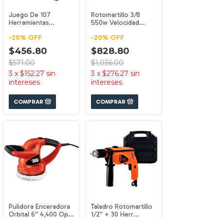
Juego De 107
Rotomartillo 3/8
Herramientas
550w Velocidad
Manuales Bmt107c-la
Variab Tb555
-
20
%
OFF
-
20
%
OFF
Black+decker
Black+decker
$456.80
$828.80
$571.00
$1,036.00
3
x
$152.27
sin
3
x
$276.27
sin
intereses
intereses
Pulidora Enceradora
Taladro Rotomartillo
Orbital 6'' 4,400 Opm
1/2'' + 30 Herr