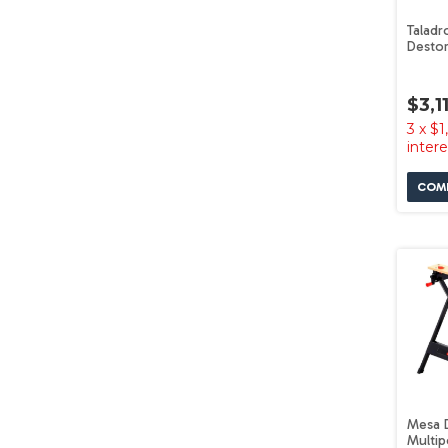
Taladr
Destor
Lijado
Black+
$3,1
3
x
$1
inter
Mesa 
Multip