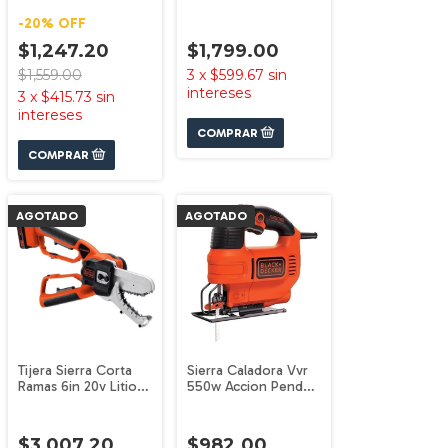
Wp900 Black+decker
Tm550kp
-
20
%
OFF
Black+decker
$1,247.20
$1,799.00
$1,559.00
3
x
$599.67
sin
intereses
3
x
$415.73
sin
intereses
AGOTADO
AGOTADO
Tijera Sierra Corta
Sierra Caladora Vvr
Ramas 6in 20v Litio
550w Accion Pendu
Llp120 Black+decker
Ks701e Black+decker
$3,007.20
$982.00