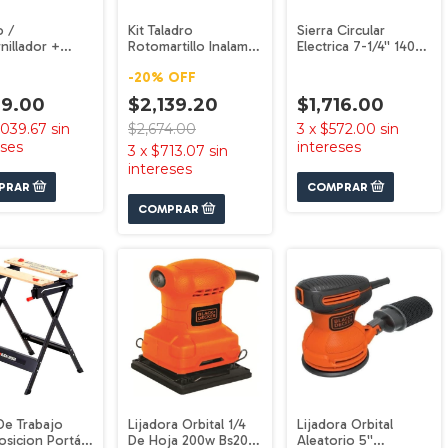
o /
Kit Taladro
Sierra Circular
nillador +
Rotomartillo Inalambr
Electrica 7-1/4'' 140
ra Ld120sb-b3
Bcksb29c04-b3
Cs1004-b3
-
20
%
OFF
decker
Black+decker
Black+decker
19.00
$2,139.20
$1,716.00
,039.67
sin
$2,674.00
3
x
$572.00
sin
eses
intereses
3
x
$713.07
sin
intereses
De Trabajo
Lijadora Orbital 1/4
Lijadora Orbital
osicion Portátil
De Hoja 200w Bs200
Aleatorio 5''