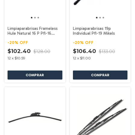
Limpiaparabrisas Frameless
Limpiaparabrisas 19p
Hule Natural 16 P Pfl-16
Individual Pfl-19 Mikels
Mikels
-
20
%
OFF
-
20
%
OFF
$102.40
$106.40
$128.00
$133.00
12
x
$10.59
12
x
$11.00