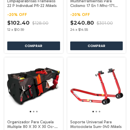
Limpiaparabrisas Frameless
Multiherramientas Para
22 P Individual Pfl-22 Mikels
Ciclismo 17 En 1 Mhc-171
Mikels
-
20
%
OFF
-
20
%
OFF
$102.40
$240.80
$128.00
$301.00
12
x
$10.59
24
x
$14.55
Organizador Para Cajuela
Soporte Universal Para
Multiple 80 X 30 X 30 Oc-80
Motocicleta Sum-340 Mikels