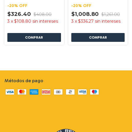
Mikels
-
20
%
OFF
-
20
%
OFF
$326.40
$1,008.80
$408.00
$1,261.00
3
x
$108.80
sin intereses
3
x
$336.27
sin intereses
Métodos de pago