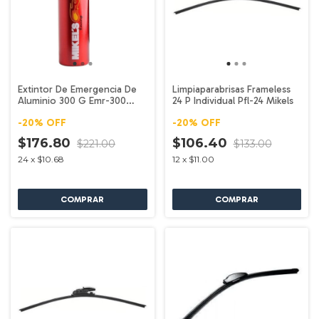
Extintor De Emergencia De
Limpiaparabrisas Frameless
Aluminio 300 G Emr-300
24 P Individual Pfl-24 Mikels
Mikels
-
20
%
OFF
-
20
%
OFF
$176.80
$106.40
$221.00
$133.00
24
x
$10.68
12
x
$11.00