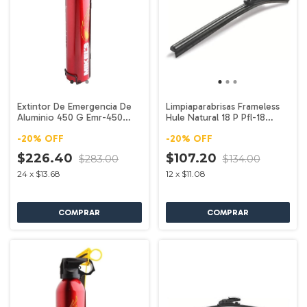
Extintor De Emergencia De
Limpiaparabrisas Frameless
Aluminio 450 G Emr-450
Hule Natural 18 P Pfl-18
Mikels
Mikels
-
20
%
OFF
-
20
%
OFF
$226.40
$107.20
$283.00
$134.00
24
x
$13.68
12
x
$11.08