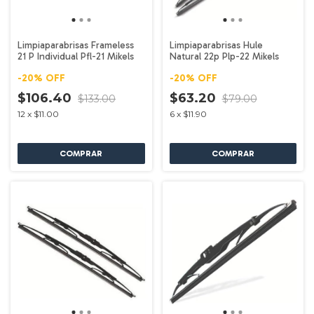
Limpiaparabrisas Frameless
Limpiaparabrisas Hule
21 P Individual Pfl-21 Mikels
Natural 22p Plp-22 Mikels
-
20
%
OFF
-
20
%
OFF
$106.40
$63.20
$133.00
$79.00
12
x
$11.00
6
x
$11.90