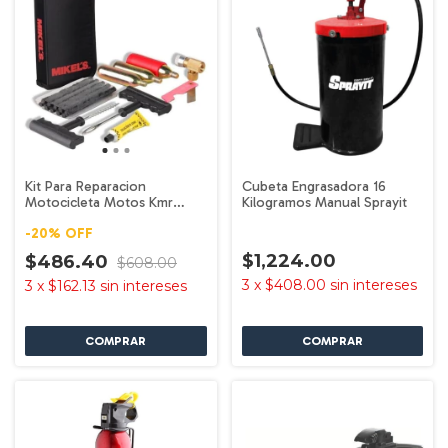
Kit Para Reparacion
Cubeta Engrasadora 16
Motocicleta Motos Kmr
Kilogramos Manual Sprayit
Mikels
-
20
%
OFF
$1,224.00
$486.40
$608.00
3
x
$408.00
sin intereses
3
x
$162.13
sin intereses