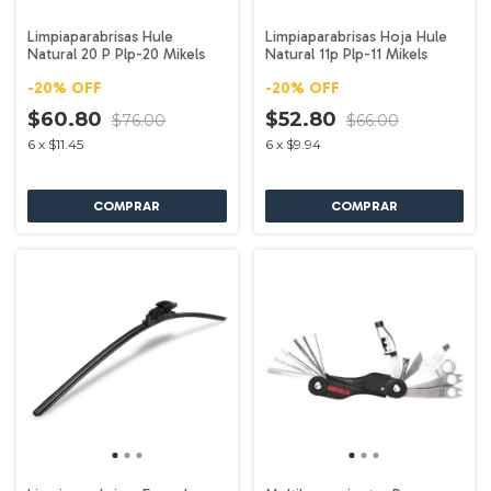
Limpiaparabrisas Hule
Limpiaparabrisas Hoja Hule
Natural 20 P Plp-20 Mikels
Natural 11p Plp-11 Mikels
-
20
%
OFF
-
20
%
OFF
$60.80
$52.80
$76.00
$66.00
6
x
$11.45
6
x
$9.94