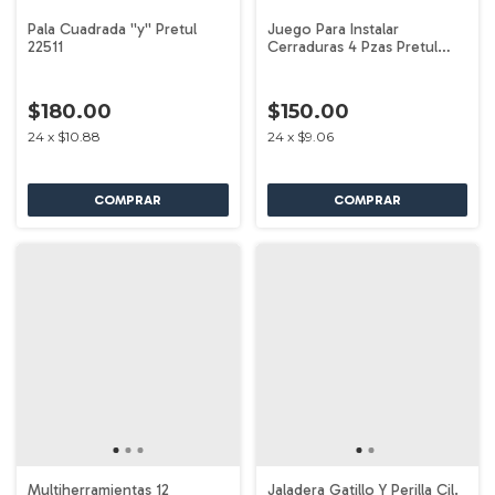
Pala Cuadrada ''y'' Pretul
Juego Para Instalar
22511
Cerraduras 4 Pzas Pretul
26038
$180.00
$150.00
24
x
$10.88
24
x
$9.06
Multiherramientas 12
Jaladera Gatillo Y Perilla Cil.