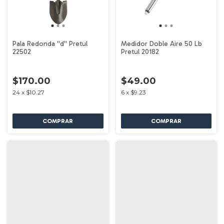
Pala Redonda ''d'' Pretul
Medidor Doble Aire 50 Lb
22502
Pretul 20182
$170.00
$49.00
24
x
$10.27
6
x
$9.23