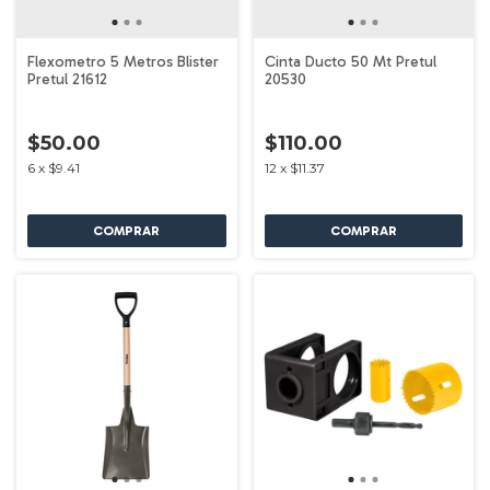
Flexometro 5 Metros Blister
Cinta Ducto 50 Mt Pretul
Pretul 21612
20530
$50.00
$110.00
6
x
$9.41
12
x
$11.37