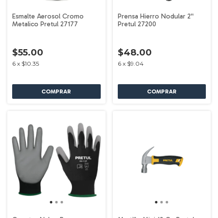
Esmalte Aerosol Cromo
Prensa Hierro Nodular 2''
Metalico Pretul 27177
Pretul 27200
$55.00
$48.00
6
x
$10.35
6
x
$9.04