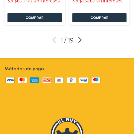
3
x
$600.00
sin intereses
3
x
$366.67
sin intereses
1
/
19
Métodos de pago