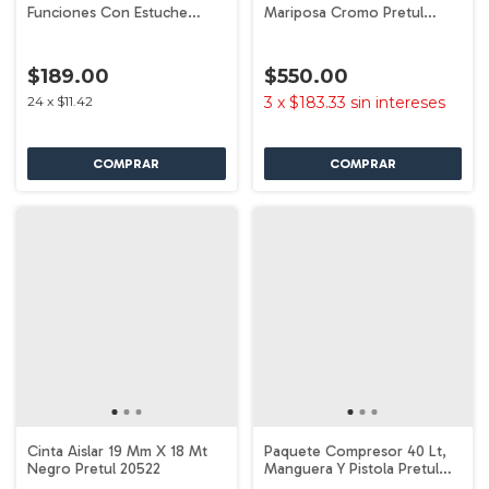
Funciones Con Estuche
Mariposa Cromo Pretul
Pretul 24106
23675
$189.00
$550.00
24
x
$11.42
3
x
$183.33
sin intereses
Cinta Aislar 19 Mm X 18 Mt
Paquete Compresor 40 Lt,
Negro Pretul 20522
Manguera Y Pistola Pretul
22066