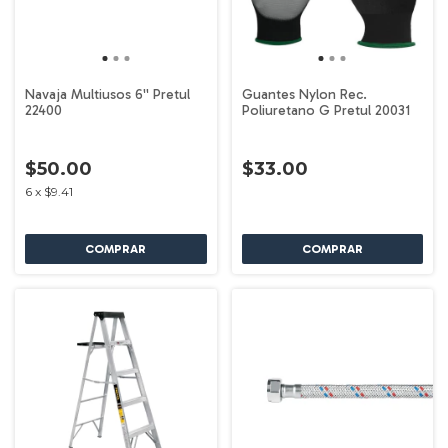
Navaja Multiusos 6'' Pretul
Guantes Nylon Rec.
22400
Poliuretano G Pretul 20031
$50.00
$33.00
6
x
$9.41