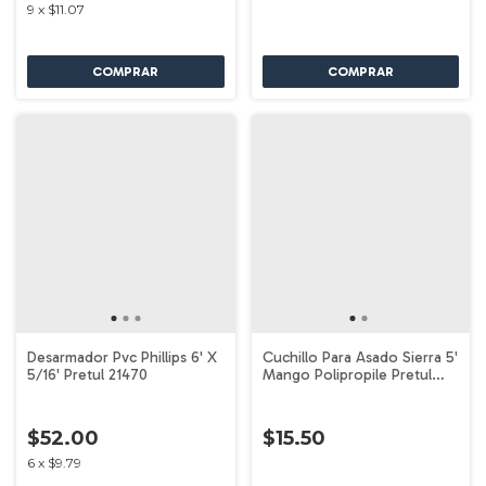
9
x
$11.07
Desarmador Pvc Phillips 6' X
Cuchillo Para Asado Sierra 5'
5/16' Pretul 21470
Mango Polipropile Pretul
23092
$52.00
$15.50
6
x
$9.79