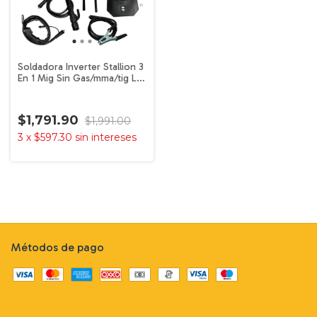
Soldadora Inverter Stallion 3
En 1 Mig Sin Gas/mma/tig Lift
Color Rojo
$1,791.90
$1,991.00
3
x
$597.30
sin intereses
Métodos de pago