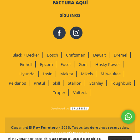
FACTURA AQUÍ
SÍGUENOS
Black + Decker
Bosch
Craftsman
Dewalt
Dremel
Einhell
Epcom
Foset
Goni
Husky Power
Hyundai
Irwin
Makita
Mikels
Milwaukee
Peldaños
Pretul
Skill
Stallion
Stanley
Toughbuilt
Truper
Volteck
Copyright El Rey Ferretero - 2026. Todos los derechos reservados.
Al navegar por este sitio
aceptas el uso de cookies