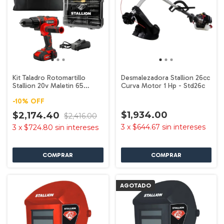
Kit Taladro Rotomartillo
Desmalezadora Stallion 26cc
Stallion 20v Maletin 65
Curva Motor 1 Hp - Std26c
Accesorios Rojo 60hz
-
10
%
OFF
$1,934.00
$2,174.40
$2,416.00
3
x
$644.67
sin intereses
3
x
$724.80
sin intereses
AGOTADO