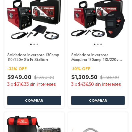
Soldadora Inversora 130amp
Soldadora Inversora
110/220v Str14 Stallion
Maquina 130amp 110/220v
Str14e Stallion
-
32
%
OFF
-
10
%
OFF
$949.00
$1,309.50
$1,390.00
$1,455.00
3
x
$316.33
sin intereses
3
x
$436.50
sin intereses