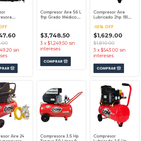
tor
Compresor Aire 56 L
Compresor Aire
esora
1hp Grado Médico
Lubricado 2hp 18l
l, Pistola
Silencioso G2002
37008 Aero By Goni
OFF
-
10
%
OFF
era Goni
Goni
M
47.60
$3,748.50
$1,629.00
4.00
3
x
$1,249.50
sin
$1,810.00
intereses
49.20
sin
3
x
$543.00
sin
eses
intereses
esor Aire 24
Compresora 3.5 Hp
Compresor