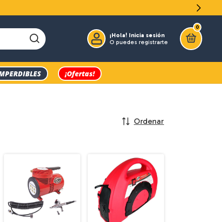
0
¡Hola!
Inicia sesión
O puedes registrarte
IMPERDIBLES
¡Ofertas!
Ordenar