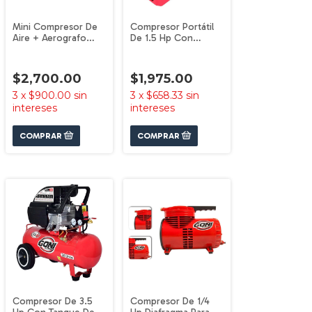
Mini Compresor De
Compresor Portátil
Aire + Aerografo
De 1.5 Hp Con
Detalles, Uñas, 906
Accesorios 93000
Goni
Goni
$2,700.00
$1,975.00
3
x
$900.00
sin
3
x
$658.33
sin
intereses
intereses
Compresor De 3.5
Compresor De 1/4