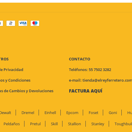
TROS
CONTACTO
de Privacidad
Teléfonos: 55 7502 3282
os y Condiciones
e-mail:
tienda@elreyferretero.co
FACTURA AQUÍ
cas de Cambios y Devoluciones
Dewalt
Dremel
Einhell
Epcom
Foset
Goni
Hu
Peldaños
Pretul
Skill
Stallion
Stanley
Toughbuil