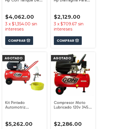
Hp Con Tanque De
Hp Diafragma Para
28 Litros 975 Goni
Aerógrafia 954 Goni
$4,062.00
$2,129.00
3
x
$1,354.00
sin
3
x
$709.67
sin
intereses
intereses
AGOTADO
AGOTADO
Kit Pintado
Compresor Moto
Automotriz
Lubricado 120v 3450
Compresor + Pistola
Rpm 2.0 Hp 930 Goni
+ Mangu 977p Goni
$5,262.00
$2,286.00