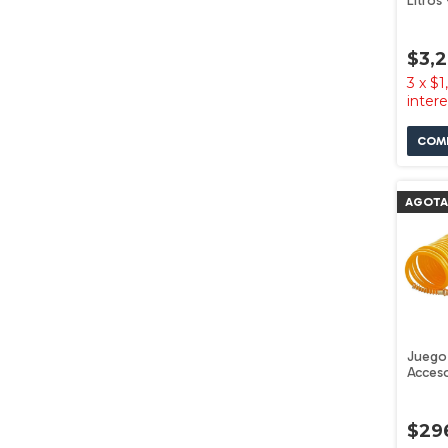
Litros
Vaso 
$3,
3
x
$1
inter
AGOT
Juego
Acceso
Compr
$29