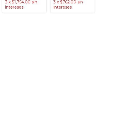
3
x
$1,754.00
sin
3
x
$762.00
sin
intereses
intereses