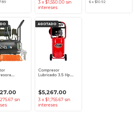
7.89
3
x
$1,550.00
sin
6
x
$10.92
intereses
ADO
AGOTADO
tor
Compresor
esora
Lubricado 3.5 Hp
iosa + Pistola
Tanque 50 Litros 958
k By Goni
Goni
827.00
$5,267.00
,275.67
sin
3
x
$1,755.67
sin
eses
intereses