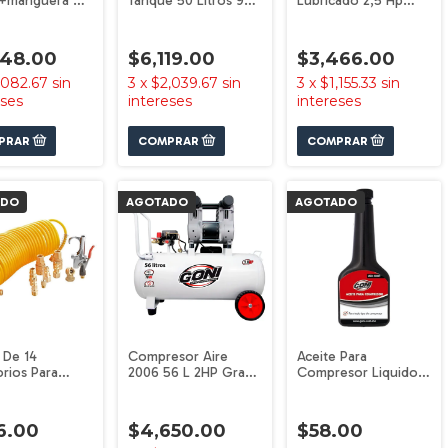
 +manguera +
Tanque 50 Litros 977
Lubricado 2,5 Hp
930p Goni
Goni
Con Tanque De 24 Lt
940 Goni
248.00
$6,119.00
$3,466.00
,082.67
sin
3
x
$2,039.67
sin
3
x
$1,155.33
sin
eses
intereses
intereses
ADO
AGOTADO
AGOTADO
 De 14
Compresor Aire
Aceite Para
rios Para
2006 56 L 2HP Grado
Compresor Liquido
esor 376 Goni
Médico Eléctrico
250 Ml 90009 Goni
Silencioso G2006
Goni
6.00
$4,650.00
$58.00