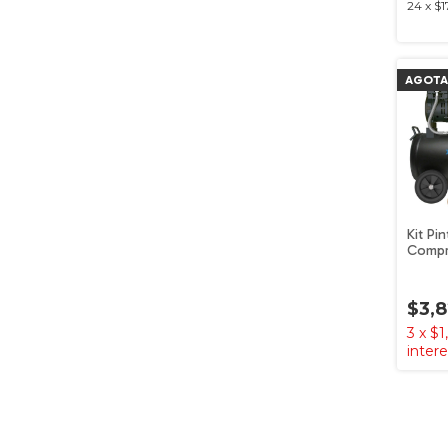
24
x
$1
AGOT
Kit Pin
Compr
Silenc
37010
$3,
3
x
$1
inter