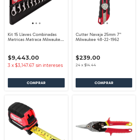
Kit 15 Llaves Combinadas
Cutter Navaja 25mm 7''
Metricas Matraca Milwaukee
Milwaukee 48-22-1962
48-22-9516
$9,443.00
$239.00
3
x
$3,147.67
sin intereses
24
x
$14.44