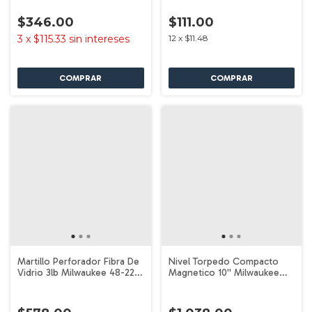
$346.00
$111.00
3
x
$115.33
sin intereses
12
x
$11.48
Martillo Perforador Fibra De
Nivel Torpedo Compacto
Vidrio 3lb Milwaukee 48-22-
Magnetico 10'' Milwaukee
9310
48-22-5107