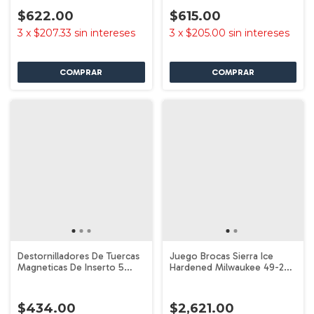
$622.00
$615.00
3
x
$207.33
sin intereses
3
x
$205.00
sin intereses
Destornilladores De Tuercas
Juego Brocas Sierra Ice
Magneticas De Inserto 5
Hardened Milwaukee 49-22-
piezas Milwaukee 49-66-
4095
4563
$434.00
$2,621.00