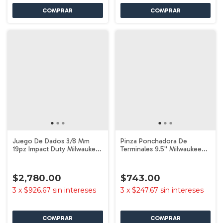
Juego De Dados 3/8 Mm
Pinza Ponchadora De
19pz Impact Duty Milwaukee
Terminales 9.5'' Milwaukee
49-66-6816
48-22-6103
$2,780.00
$743.00
3
x
$926.67
sin intereses
3
x
$247.67
sin intereses