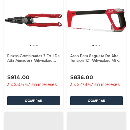
Pinzas Combinadas 7 En 1 De
Arco Para Segueta De Alta
Alta Maniobra Milwaukee
Tension 12'' Milwaukee 48-
48-22-3078
22-0050
$914.00
$836.00
3
x
$304.67
sin intereses
3
x
$278.67
sin intereses