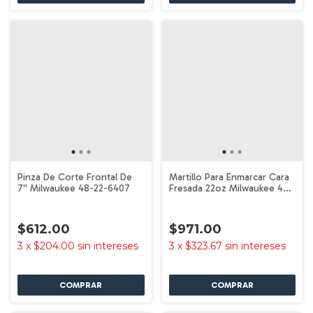
Pinza De Corte Frontal De
Martillo Para Enmarcar Cara
7'' Milwaukee 48-22-6407
Fresada 22oz Milwaukee 48-
22-9022
$612.00
$971.00
3
x
$204.00
sin intereses
3
x
$323.67
sin intereses