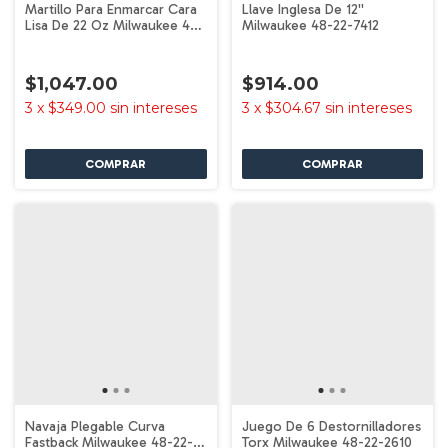
Martillo Para Enmarcar Cara
Llave Inglesa De 12''
Lisa De 22 Oz Milwaukee 48-
Milwaukee 48-22-7412
22-9023
$1,047.00
$914.00
3
x
$349.00
sin intereses
3
x
$304.67
sin intereses
Navaja Plegable Curva
Juego De 6 Destornilladores
Fastback Milwaukee 48-22-
Torx Milwaukee 48-22-2610