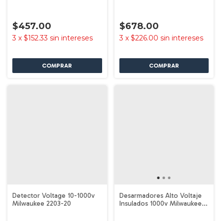
1525
$457.00
$678.00
3
x
$152.33
sin intereses
3
x
$226.00
sin intereses
Detector Voltage 10-1000v
Desarmadores Alto Voltaje
Milwaukee 2203-20
Insulados 1000v Milwaukee
48-22-2202