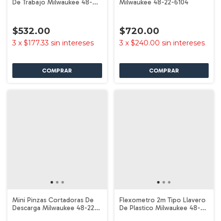
De Trabajo Milwaukee 48-
Milwaukee 48-22-6104
22-4047
$532.00
$720.00
3
x
$177.33
sin intereses
3
x
$240.00
sin intereses
Mini Pinzas Cortadoras De
Flexometro 2m Tipo Llavero
Descarga Milwaukee 48-22-
De Plastico Milwaukee 48-
6105
22-1706F