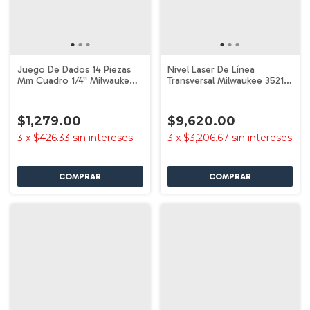
Juego De Dados 14 Piezas
Nivel Laser De Línea
Mm Cuadro 1/4'' Milwaukee
Transversal Milwaukee 3521-
49-66-7003
21
$1,279.00
$9,620.00
3
x
$426.33
sin intereses
3
x
$3,206.67
sin intereses