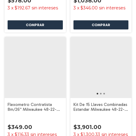
$578.00
$1,038.00
3
x
$192.67
sin intereses
3
x
$346.00
sin intereses
Flexometro Contratista
Kit De 15 Llaves Combinadas
8m/26'' Milwaukee 48-22-
Estandar Milwaukee 48-22-
7727
9415
$349.00
$3,901.00
3
x
$116.33
sin intereses
3
x
$1,300.33
sin intereses