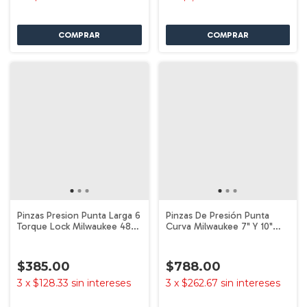
Pinzas Presion Punta Larga 6
Pinzas De Presión Punta
Torque Lock Milwaukee 48-
Curva Milwaukee 7" Y 10"
22-3506
48-22-3402
$385.00
$788.00
3
x
$128.33
sin intereses
3
x
$262.67
sin intereses