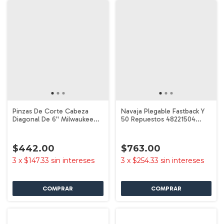
Pinzas De Corte Cabeza
Navaja Plegable Fastback Y
Diagonal De 6'' Milwaukee
50 Repuestos 48221504
48-22-6106
Milwaukee
$442.00
$763.00
3
x
$147.33
sin intereses
3
x
$254.33
sin intereses