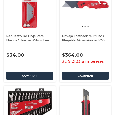
Repuesto De Hoja Para
Navaja Fastback Multiusos
Navaja 5 Piezas Milwaukee
Plegable Milwaukee 48-22-
48-22-1905
1501
$34.00
$364.00
3
x
$121.33
sin intereses