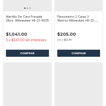
Martillo De Cara Fresada
Flexometro 2 Caras 3
28oz. Milwaukee 48-22-9029
Metros Milwaukee 48-22-
7704
$1,041.00
$205.00
3
x
$347.00
sin intereses
24
x
$12.39