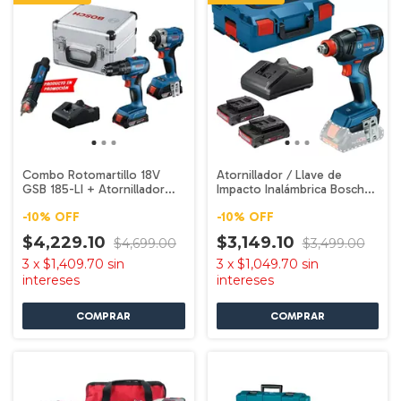
Combo Rotomartillo 18V
Atornillador / Llave de
GSB 185-LI + Atornillador
Impacto Inalámbrica Bosch
GDR 18V-215 Bosch
PRO GDX 180-LI
-
10
%
OFF
-
10
%
OFF
$4,229.10
$3,149.10
$4,699.00
$3,499.00
3
x
$1,409.70
sin
3
x
$1,049.70
sin
intereses
intereses