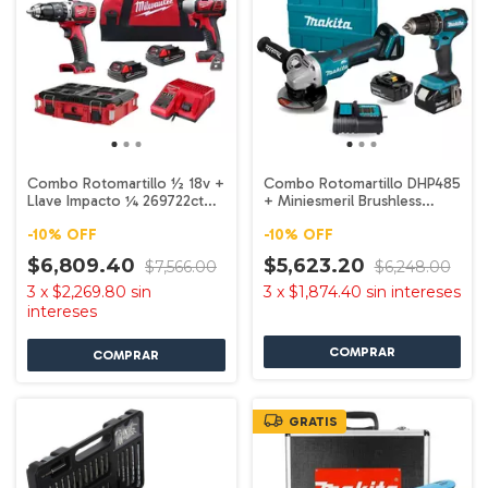
Combo Rotomartillo ½ 18v +
Combo Rotomartillo DHP485
Llave Impacto ¼ 269722ct
+ Miniesmeril Brushless
Milwauke
DGA458ST Makita
-
10
%
OFF
-
10
%
OFF
$6,809.40
$5,623.20
$7,566.00
$6,248.00
3
x
$2,269.80
sin
3
x
$1,874.40
sin intereses
intereses
GRATIS