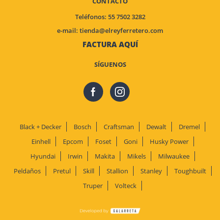
CONTACTO
Teléfonos: 55 7502 3282
e-mail:
tienda@elreyferretero.com
FACTURA AQUÍ
SÍGUENOS
Black + Decker
Bosch
Craftsman
Dewalt
Dremel
Einhell
Epcom
Foset
Goni
Husky Power
Hyundai
Irwin
Makita
Mikels
Milwaukee
Peldaños
Pretul
Skill
Stallion
Stanley
Toughbuilt
Truper
Volteck