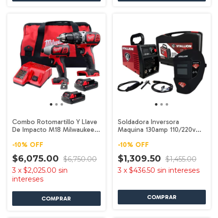
Combo Rotomartillo Y Llave
Soldadora Inversora
De Impacto M18 Milwaukee
Maquina 130amp 110/220v
2697-22CT
Str14e Stallion
-
10
%
OFF
-
10
%
OFF
$6,075.00
$1,309.50
$6,750.00
$1,455.00
3
x
$2,025.00
sin
3
x
$436.50
sin intereses
intereses