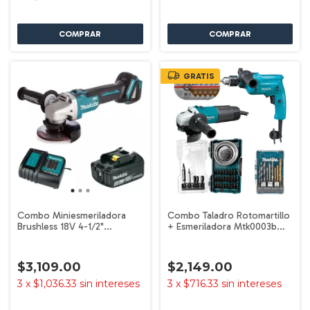
GRATIS
Combo Miniesmeriladora
Combo Taladro Rotomartillo
Brushless 18V 4-1/2"
+ Esmeriladora Mtk0003b
DGA456 Makita
Makita
$3,109.00
$2,149.00
3
x
$1,036.33
sin intereses
3
x
$716.33
sin intereses