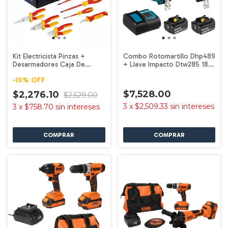
Kit Electricista Pinzas +
Combo Rotomartillo Dhp489
Desarmadores Caja De
+ Llave Impacto Dtw285 18v
Herramientas Bosch
Makita Turquesa 60 Hz
-
10
%
OFF
$7,528.00
$2,276.10
$2,529.00
3
x
$2,509.33
sin intereses
3
x
$758.70
sin intereses