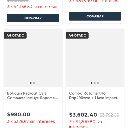
$13,895.00
3
x
$875.40
sin intereses
3
x
$4,168.50
sin intereses
AGOTADO
AGOTADO
Botiquin Packout Caja
Combo Rotomartillo
Compacta Incluye Soporte
Dhp490wve + Llave Impacto
48738435 Milwaukee
DTD156 18v Brushless Makita
$980.00
$3,602.40
$3,792.00
3
x
$326.67
sin intereses
3
x
$1,200.80
sin
intereses