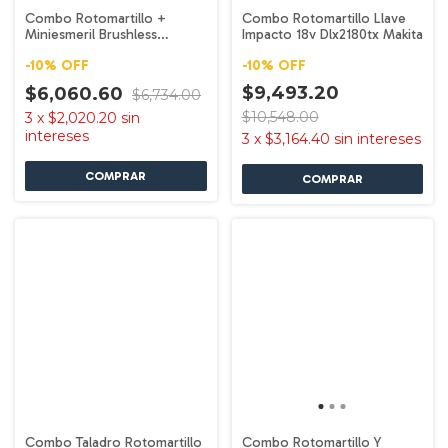
Combo Rotomartillo +
Combo Rotomartillo Llave
Miniesmeril Brushless
Impacto 18v Dlx2180tx Makita
Dlx2402st Makita
-
10
%
OFF
-
10
%
OFF
$9,493.20
$6,060.60
$6,734.00
$10,548.00
3
x
$2,020.20
sin
intereses
3
x
$3,164.40
sin intereses
Combo Taladro Rotomartillo
Combo Rotomartillo Y