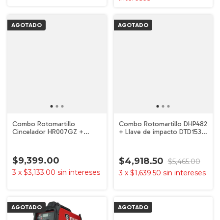
AGOTADO
AGOTADO
Combo Rotomartillo
Combo Rotomartillo DHP482
Cincelador HR007GZ +
+ Llave de impacto DTD153 2
Atornillador TD003GZ 40v
baterías 18V Makita
XGT Makita
$9,399.00
$4,918.50
$5,465.00
3
x
$3,133.00
sin intereses
3
x
$1,639.50
sin intereses
AGOTADO
AGOTADO