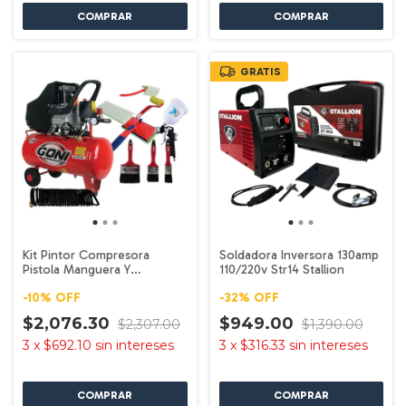
GRATIS
Kit Pintor Compresora
Soldadora Inversora 130amp
Pistola Manguera Y
110/220v Str14 Stallion
Accesorios 920 Goni
-
10
%
OFF
-
32
%
OFF
$2,076.30
$949.00
$2,307.00
$1,390.00
3
x
$692.10
sin intereses
3
x
$316.33
sin intereses