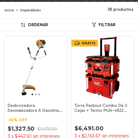
38 productos
Inicio
>
Imperdibles
ORDENAR
FILTRAR
GRATIS
Desbrozadora
Torre Packout Combo De 3
Desmalezadora A Gasolina
Cajas + Termo P424-4822
52cc 3 Hp 2 Tiempos Kong
MILWAUKEE
-
10
%
OFF
Profesional + Disco
$6,491.00
$1,327.50
$1,475.00
3
x
$2,163.67
sin intereses
3
x
$442.50
sin intereses