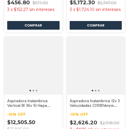
$456.80
$5,172.30
$571.00
$5,747.00
3
x
$152.27
sin intereses
3
x
$1,724.10
sin intereses
Aspiradora Inalambrica
Aspiradora Inalambrica 12v 3
Vertical Bl 36v 5l Hepa
Velocidades Cl108fdwyw
Dvc560 Makita
Makita
-
10
%
OFF
-
10
%
OFF
$12,505.50
$2,626.20
$2,918.00