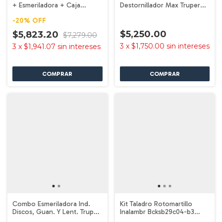
+ Esmeriladora + Caja
Destornillador Max Truper
Stanley
102235
-
20
%
OFF
$5,250.00
$5,823.20
$7,279.00
3
x
$1,750.00
sin intereses
3
x
$1,941.07
sin intereses
Combo Esmeriladora Ind.
Kit Taladro Rotomartillo
Discos, Guan. Y Lent. Truper
Inalambr Bcksb29c04-b3
101456
Black+decker