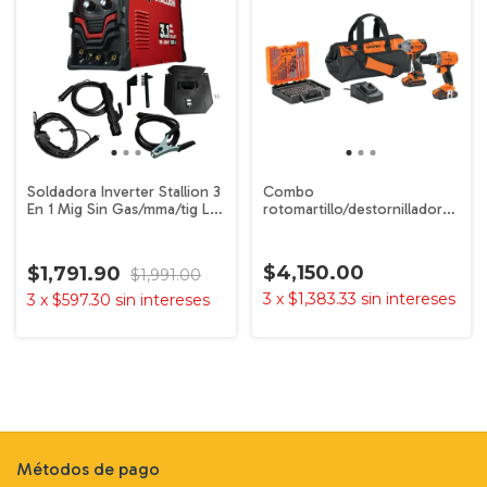
Soldadora Inverter Stallion 3
Combo
En 1 Mig Sin Gas/mma/tig Lift
rotomartillo/destornillador
Color Rojo
impacto 20V TRUPER
$4,150.00
$1,791.90
$1,991.00
3
x
$1,383.33
sin intereses
3
x
$597.30
sin intereses
Métodos de pago