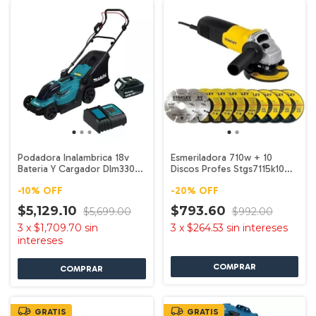
Podadora Inalambrica 18v
Esmeriladora 710w + 10
Bateria Y Cargador Dlm330
Discos Profes Stgs7115k10
Makita
Stanley
-
10
%
OFF
-
20
%
OFF
$5,129.10
$793.60
$5,699.00
$992.00
3
x
$1,709.70
sin
3
x
$264.53
sin intereses
intereses
GRATIS
GRATIS