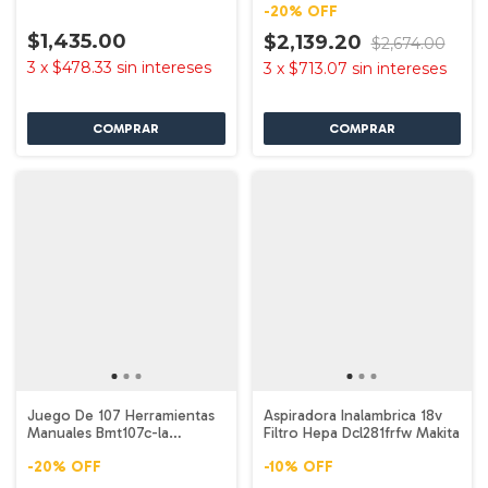
-
20
%
OFF
$1,435.00
$2,139.20
$2,674.00
3
x
$478.33
sin intereses
3
x
$713.07
sin intereses
Juego De 107 Herramientas
Aspiradora Inalambrica 18v
Manuales Bmt107c-la
Filtro Hepa Dcl281frfw Makita
Black+decker
-
20
%
OFF
-
10
%
OFF