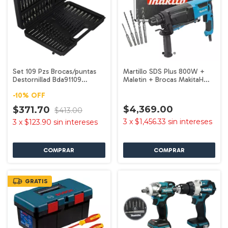
Set 109 Pzs Brocas/puntas
Martillo SDS Plus 800W +
Destornillad Bda91109
Maletin + Brocas MakitaH
Black+decker
R2670X1
-
10
%
OFF
$4,369.00
$371.70
$413.00
3
x
$1,456.33
sin intereses
3
x
$123.90
sin intereses
GRATIS