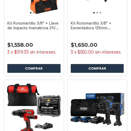
Kit Rotomartillo 3/8" + Llave
Kit Rotomartillo 3/8" +
de impacto Inamabrica 21V
Esmeriladora 125mm
Brushless Kong KO-102K
Inamabrica 21V Brushless
Kong KO-102K
$1,558.00
$1,650.00
3
x
$519.33
sin intereses
3
x
$550.00
sin intereses