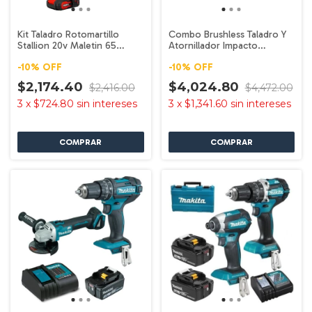
Kit Taladro Rotomartillo
Combo Brushless Taladro Y
Stallion 20v Maletin 65
Atornillador Impacto
Accesorios Rojo 60hz
Hyundai 20v Azul 60hz
-
10
%
OFF
-
10
%
OFF
$2,174.40
$4,024.80
$2,416.00
$4,472.00
3
x
$724.80
sin intereses
3
x
$1,341.60
sin intereses