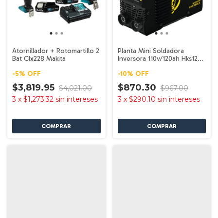
Atornillador + Rotomartillo 2
Planta Mini Soldadora
Bat Clx228 Makita
Inversora 110v/120ah Hks125
Husky
-
5
%
OFF
-
10
%
OFF
$3,819.95
$870.30
$4,021.00
$967.00
3
x
$1,273.32
sin intereses
3
x
$290.10
sin intereses