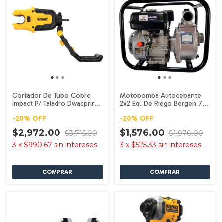
Cortador De Tubo Cobre
Motobomba Autocebante
Impact P/ Taladro Dwacprir
2x2 Eq. De Riego Bergën 7
Dewalt
Hp Mv265rr
-
20
%
OFF
-
20
%
OFF
$2,972.00
$1,576.00
$3,715.00
$1,970.00
3
x
$990.67
sin intereses
3
x
$525.33
sin intereses