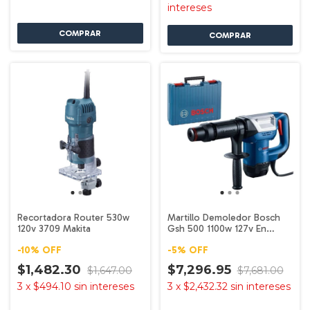
intereses
Recortadora Router 530w
Martillo Demoledor Bosch
120v 3709 Makita
Gsh 500 1100w 127v En
Maletín Color Azul Marino
-
10
%
OFF
-
5
%
OFF
$1,482.30
$7,296.95
$1,647.00
$7,681.00
3
x
$494.10
sin intereses
3
x
$2,432.32
sin intereses