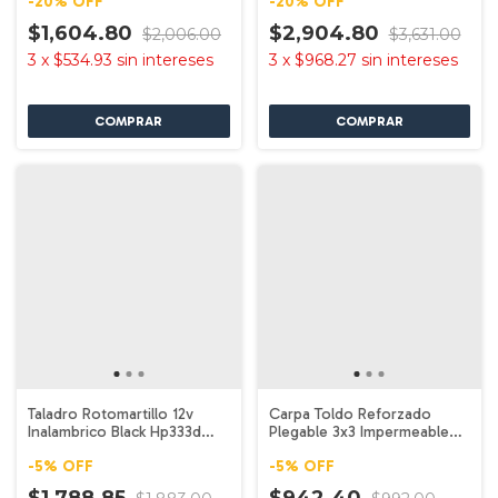
-
20
%
OFF
-
20
%
OFF
$1,604.80
$2,904.80
$2,006.00
$3,631.00
3
x
$534.93
sin intereses
3
x
$968.27
sin intereses
Taladro Rotomartillo 12v
Carpa Toldo Reforzado
Inalambrico Black Hp333d
Plegable 3x3 Impermeable
Makita
Garden Life Blanco
-
5
%
OFF
-
5
%
OFF
$1,788.85
$942.40