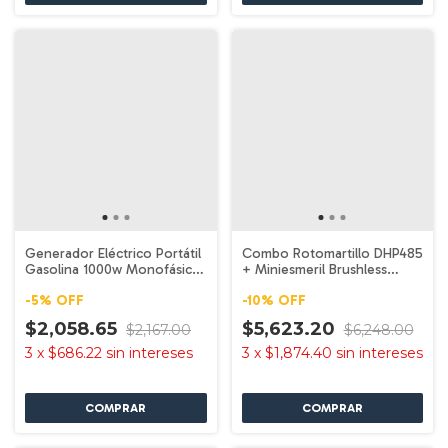
Generador Eléctrico Portátil
Combo Rotomartillo DHP485
Gasolina 1000w Monofásico
+ Miniesmeril Brushless
110v Ko-1000 Kong
DGA458ST Makita
-
5
%
OFF
-
10
%
OFF
$2,058.65
$5,623.20
$2,167.00
$6,248.00
3
x
$686.22
sin intereses
3
x
$1,874.40
sin intereses