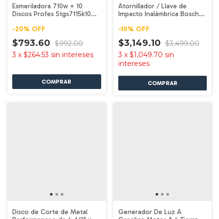
Esmeriladora 710w + 10
Atornillador / Llave de
Discos Profes Stgs7115k10
Impacto Inalámbrica Bosch
Stanley
PRO GDX 180-LI
-
20
%
OFF
-
10
%
OFF
$793.60
$3,149.10
$992.00
$3,499.00
3
x
$264.53
sin intereses
3
x
$1,049.70
sin
intereses
Disco de Corte de Metal
Generador De Luz A