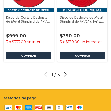
Disco de Corte y Desbaste
Disco de Desbaste de Metal
de Metal Standard de 4-1/2"
Standard de 4-1/2" x 1/4" x
x 1/8" x 7/8" - Tipo 27 - 25
7/8" - Tipo 27 - 10 piezas
piezas Milwaukee 49-94-
Milwaukee 49-94-0503
0803
$999.00
$390.00
3
x
$333.00
sin intereses
3
x
$130.00
sin intereses
1
/
3
Métodos de pago