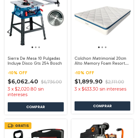
Sierra De Mesa 10 Pulgadas
Colchon Matrimonial 20cm
Incluye Disco Gts 254 Bosch
Alto Memory Foam Resorte
Ortopedico
-
10
%
OFF
-
10
%
OFF
$6,062.40
$1,899.90
$6,736.00
$2,111.00
3
x
$2,020.80
sin
3
x
$633.30
sin intereses
intereses
GRATIS