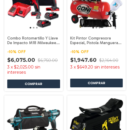
Combo Rotomartillo Y Llave
Kit Pintor Compresora
De Impacto M18 Milwaukee
Especial, Pistola Manguera
2697-22CT
Goni 920FM
-
10
%
OFF
-
10
%
OFF
$6,075.00
$1,947.60
$6,750.00
$2,164.00
3
x
$2,025.00
sin
3
x
$649.20
sin intereses
intereses