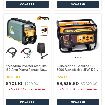
Soldadora Inverter Maquina
Generador a Gasolina KO-
130 Amp Planta Portátil Kong
3000 Monofásico 3kW 120V
KO-130
KONG
-
10
%
OFF
-
5
%
OFF
$701.10
$3,636.60
$779.00
$3,828.00
3
x
$233.70
sin intereses
3
x
$1,212.20
sin intereses