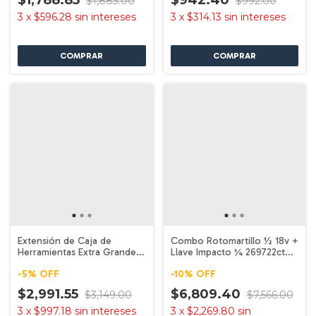
$1,883.00
$992.00
3
x
$596.28
sin intereses
3
x
$314.13
sin intereses
Extensión de Caja de
Combo Rotomartillo ½ 18v +
Herramientas Extra Grande
Llave Impacto ¼ 269722ct
MAKTRAK T-90021
Milwauke
-
5
%
OFF
-
10
%
OFF
$2,991.55
$6,809.40
$3,149.00
$7,566.00
3
x
$997.18
sin intereses
3
x
$2,269.80
sin