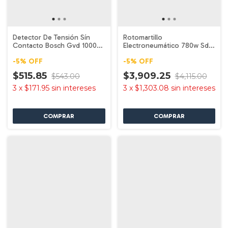
Detector De Tensión Sín
Rotomartillo
Contacto Bosch Gvd 1000-
Electroneumático 780w Sds
17
Plus Makita Hr2475
-
5
%
OFF
-
5
%
OFF
$515.85
$3,909.25
$543.00
$4,115.00
3
x
$171.95
sin intereses
3
x
$1,303.08
sin intereses