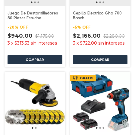
Juego De Destornilladores
Cepillo Electrico Gho 700
80 Piezas Estuche
Bosch
Dwamf1280 Dewalt
-
20
%
OFF
-
5
%
OFF
$940.00
$2,166.00
$1,175.00
$2,280.00
3
x
$313.33
sin intereses
3
x
$722.00
sin intereses
GRATIS