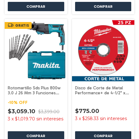
GRATIS
Rotomartillo Sds Plus 800w
Disco de Corte de Metal
3.0 J 26 Mm 3 Funciones
Performance+ de 4-1/2" x
Profesional VVR Makita
.045" x 7/8" - Tipo 1 - 25
-
10
%
OFF
HR2670
piezas Milwaukee 49-94-
0103
$775.00
$3,059.10
$3,399.00
3
x
$258.33
sin intereses
3
x
$1,019.70
sin intereses