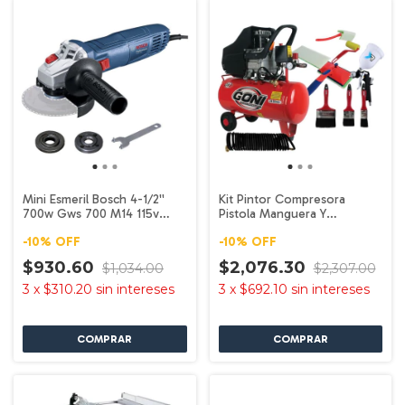
Mini Esmeril Bosch 4-1/2''
Kit Pintor Compresora
700w Gws 700 M14 115v
Pistola Manguera Y
Bosch
Accesorios 920 Goni
-
10
%
OFF
-
10
%
OFF
$930.60
$2,076.30
$1,034.00
$2,307.00
3
x
$310.20
sin intereses
3
x
$692.10
sin intereses