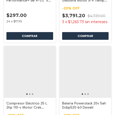
Performance+ de 4-1/2" x
Gasolina Motor A 4 Tiempos
.045" x 7/8" - Tipo 1 - 10
Gv3000 Bergën
-
20
%
OFF
piezas Milwaukee 49-94-
0101
$297.00
$3,791.20
$4,739.00
24
x
$17.95
3
x
$1,263.73
sin intereses
Compresor Eléctrico 25 L
Bateria Powerstack 20v 5ah
2hp 110-v Motor Crek
Dcbp520-b3 Dewalt
Cb2520 Bergën