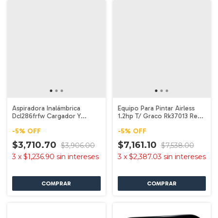
Aspiradora Inalámbrica
Equipo Para Pintar Airless
Dcl286frfw Cargador Y
1.2hp T/ Graco Rk37013 Redy
Batería Color Negro MAKITA
Kits
-
5
%
OFF
-
5
%
OFF
$3,710.70
$7,161.10
$3,906.00
$7,538.00
3
x
$1,236.90
sin intereses
3
x
$2,387.03
sin intereses