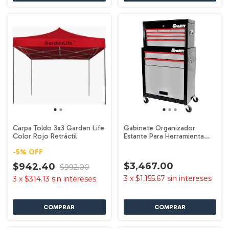
Carpa Toldo 3x3 Garden Life
Gabinete Organizador
Color Rojo Retráctil
Estante Para Herramienta
1.1m Sprayit SP47040
-
5
%
OFF
$3,467.00
$942.40
$992.00
3
x
$1,155.67
sin intereses
3
x
$314.13
sin intereses