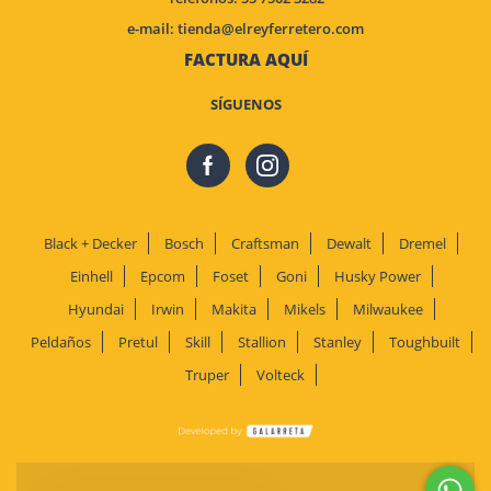
e-mail:
tienda@elreyferretero.com
FACTURA AQUÍ
SÍGUENOS
Black + Decker
Bosch
Craftsman
Dewalt
Dremel
Einhell
Epcom
Foset
Goni
Husky Power
Hyundai
Irwin
Makita
Mikels
Milwaukee
Peldaños
Pretul
Skill
Stallion
Stanley
Toughbuilt
Truper
Volteck