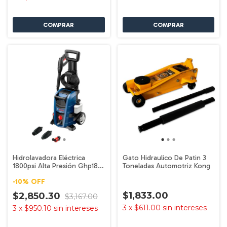
Hidrolavadora Eléctrica
Gato Hidraulico De Patin 3
1800psi Alta Presión Ghp180
Toneladas Automotriz Kong
Bosch
-
10
%
OFF
$1,833.00
$2,850.30
$3,167.00
3
x
$611.00
sin intereses
3
x
$950.10
sin intereses