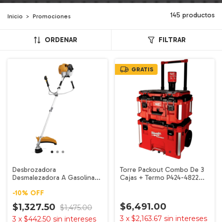
145 productos
Inicio
>
Promociones
ORDENAR
FILTRAR
GRATIS
Desbrozadora
Torre Packout Combo De 3
Desmalezadora A Gasolina
Cajas + Termo P424-4822
52cc 3 Hp 2 Tiempos Kong
MILWAUKEE
-
10
%
OFF
Profesional + Disco
$6,491.00
$1,327.50
$1,475.00
3
x
$2,163.67
sin intereses
3
x
$442.50
sin intereses