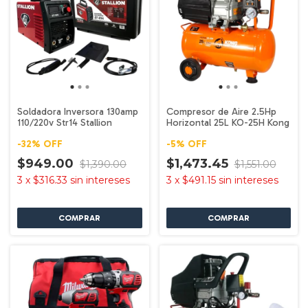
Soldadora Inversora 130amp
Compresor de Aire 2.5Hp
110/220v Str14 Stallion
Horizontal 25L KO-25H Kong
-
32
%
OFF
-
5
%
OFF
$949.00
$1,473.45
$1,390.00
$1,551.00
3
x
$316.33
sin intereses
3
x
$491.15
sin intereses