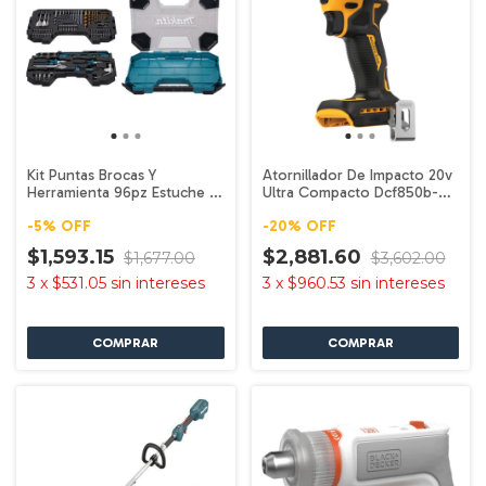
Kit Puntas Brocas Y
Atornillador De Impacto 20v
Herramienta 96pz Estuche E-
Ultra Compacto Dcf850b-b3
22595 Makita
Dewalt
-
5
%
OFF
-
20
%
OFF
$1,593.15
$2,881.60
$1,677.00
$3,602.00
3
x
$531.05
sin intereses
3
x
$960.53
sin intereses