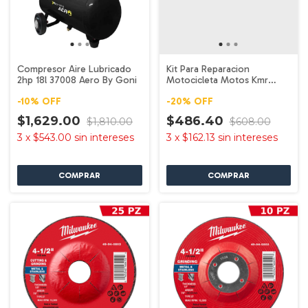
Compresor Aire Lubricado
Kit Para Reparacion
2hp 18l 37008 Aero By Goni
Motocicleta Motos Kmr
Mikels
-
10
%
OFF
-
20
%
OFF
$1,629.00
$486.40
$1,810.00
$608.00
3
x
$543.00
sin intereses
3
x
$162.13
sin intereses