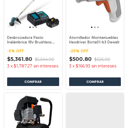
Desbrozadora Pasto
Atornillador Montamuebles
Inalámbrica 18v Brushless
Hexdriver Bcrta01-b3 Dewalt
Dur192 Makita
-
5
%
OFF
-
20
%
OFF
$5,361.80
$500.80
$5,644.00
$626.00
3
x
$1,787.27
sin intereses
3
x
$166.93
sin intereses