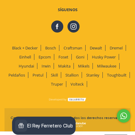
SÍGUENOS
Black + Decker
Bosch
Craftsman
Dewalt
Dremel
Einhell
Epcom
Foset
Goni
Husky Power
Hyundai
Irwin
Makita
Mikels
Milwaukee
Peldaños
Pretul
Skill
Stallion
Stanley
Toughbuilt
Truper
Volteck
Copyright El Rey Ferretero - 2026. Todos los derechos reservados.