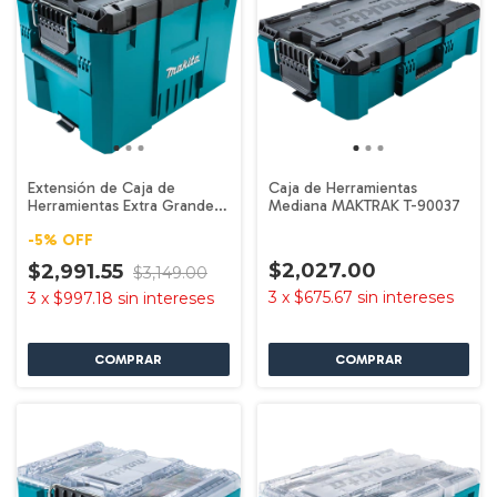
Extensión de Caja de
Caja de Herramientas
Herramientas Extra Grande
Mediana MAKTRAK T-90037
MAKTRAK T-90021
-
5
%
OFF
$2,027.00
$2,991.55
$3,149.00
3
x
$675.67
sin intereses
3
x
$997.18
sin intereses