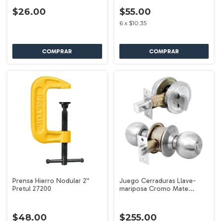
$26.00
$55.00
6
x
$10.35
Prensa Hierro Nodular 2''
Juego Cerraduras Llave-
Pretul 27200
mariposa Cromo Mate
Truper 23618
$48.00
$255.00