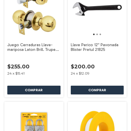
Juego Cerraduras Llave-
Llave Perico 12'' Pavonada
mariposa Laton Brill. Truper
Blister Pretul 21825
23616
$255.00
$200.00
24
x
$15.41
24
x
$12.09