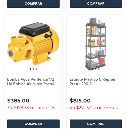
Bomba Agua Periferica 1/2
Estante Plástico 5 Repisas
Hp Bobina Aluminio Pretul
Pretul 20614
27019
$385.00
$815.00
3
x
$128.33
sin intereses
3
x
$271.67
sin intereses