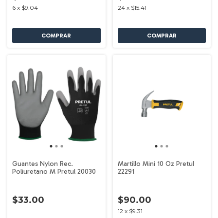
6
x
$9.04
24
x
$15.41
Guantes Nylon Rec.
Martillo Mini 10 Oz Pretul
Poliuretano M Pretul 20030
22291
$33.00
$90.00
12
x
$9.31