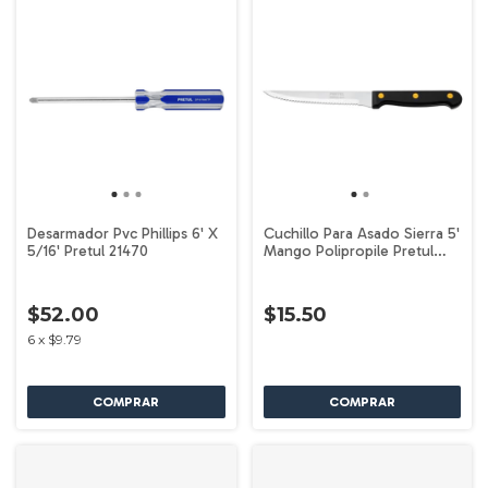
Desarmador Pvc Phillips 6' X
Cuchillo Para Asado Sierra 5'
5/16' Pretul 21470
Mango Polipropile Pretul
23092
$52.00
$15.50
6
x
$9.79