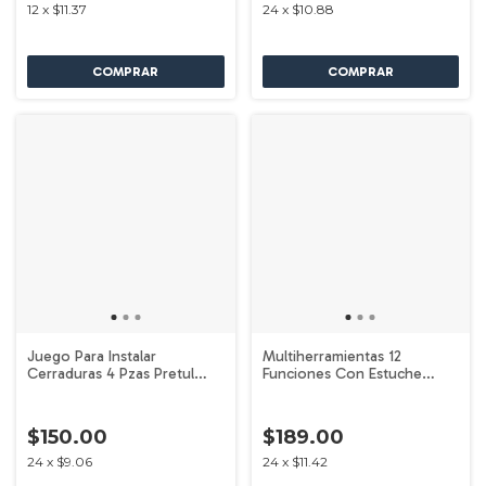
12
x
$11.37
24
x
$10.88
Juego Para Instalar
Multiherramientas 12
Cerraduras 4 Pzas Pretul
Funciones Con Estuche
26038
Pretul 24106
$150.00
$189.00
24
x
$9.06
24
x
$11.42