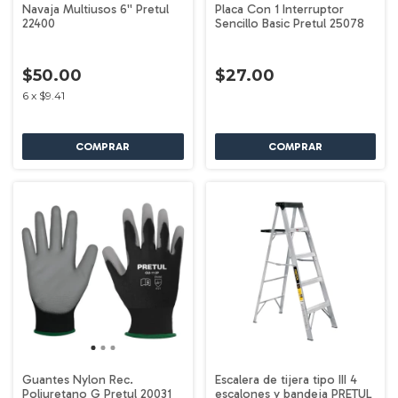
Navaja Multiusos 6'' Pretul
Placa Con 1 Interruptor
22400
Sencillo Basic Pretul 25078
$50.00
$27.00
6
x
$9.41
Guantes Nylon Rec.
Escalera de tijera tipo III 4
Poliuretano G Pretul 20031
escalones y bandeja PRETUL