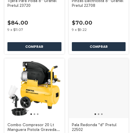
Tijera Para Poda 8'' Granel
Pinzas Electricista 8'' Granel
Pretul 23720
Pretul 22708
$84.00
$70.00
9
x
$11.07
9
x
$9.22
Combo Compresor 20 Lt
Pala Redonda ''d'' Pretul
Manguera Pistola Gravedad
22502