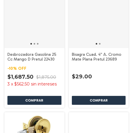
Desbrozadora Gasolina 25
Bisagra Cuad. 4'' A. Cromo
Cc Mango D Pretul 22430
Mate Plana Pretul 23689
-
10
%
OFF
$29.00
$1,687.50
$1,875.00
3
x
$562.50
sin intereses