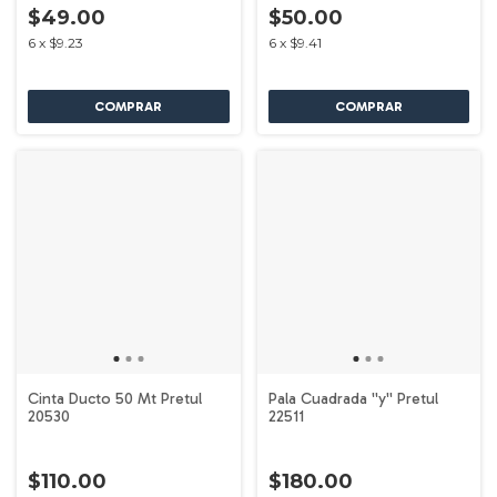
$49.00
$50.00
6
x
$9.23
6
x
$9.41
Cinta Ducto 50 Mt Pretul
Pala Cuadrada ''y'' Pretul
20530
22511
$110.00
$180.00