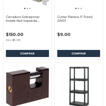
Cerradura Sobreponer
Cutter Plastico 5' Pretul
Instala-fácil Izquierda
22403
Hermex 27046
$150.00
$9.00
24
x
$9.06